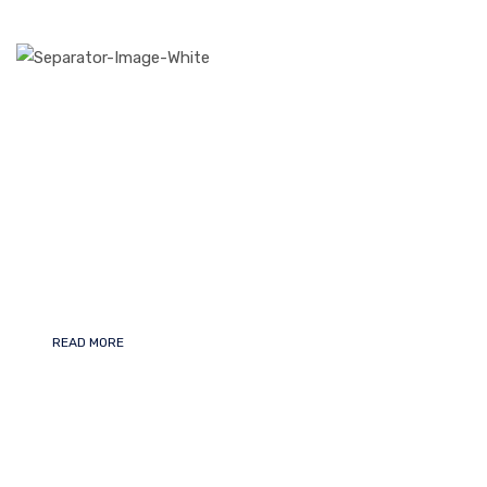
OF EXPERIENCES
Lorem ipsum dolor sit amet, consectetur adipiscing elit,
sed do eiusmod tempor incididunt ut labore et dolore
magna aliqua. Ut enim ad minim veniam quis nostrud
exercitation ullamco laboris nisi ut aliquip ex ea commodo
consequat.
Duis aute irure dolor in reprehenderit in voluptate velit
esse cillum dolore eu fugiat.
READ MORE